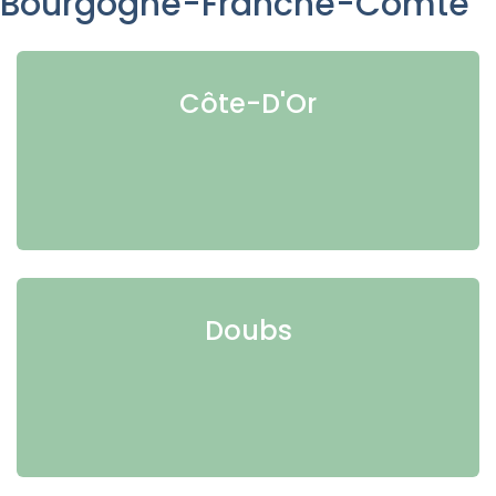
Bourgogne-Franche-Comté
Côte-D'Or
Doubs