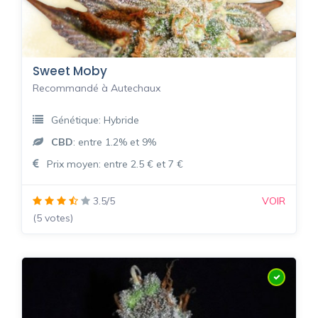
Sweet Moby
Recommandé à Autechaux
Génétique: Hybride
CBD
: entre 1.2% et 9%
Prix moyen: entre 2.5 € et 7 €
3.5/5
VOIR
(5 votes)