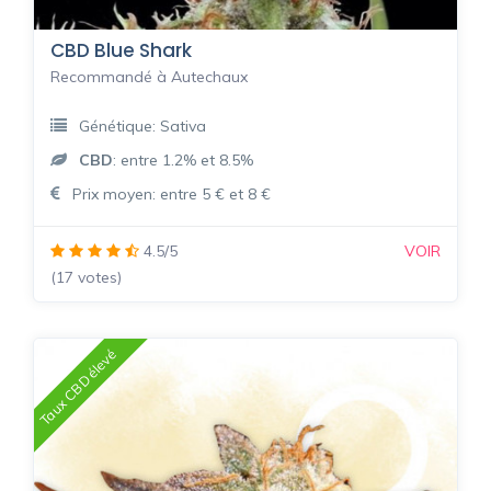
CBD Blue Shark
Recommandé à Autechaux
Génétique: Sativa
CBD
: entre 1.2% et 8.5%
Prix moyen: entre 5 € et 8 €
4.5/5
VOIR
(17 votes)
Taux CBD élevé