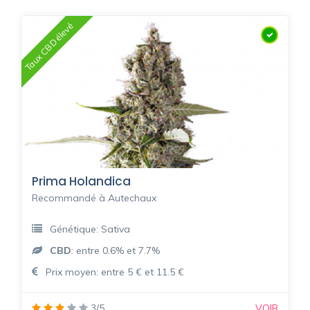
Taux CBD élevé
Prima Holandica
Recommandé à Autechaux
Génétique: Sativa
CBD
: entre 0.6% et 7.7%
Prix moyen: entre 5 € et 11.5 €
3/5
VOIR