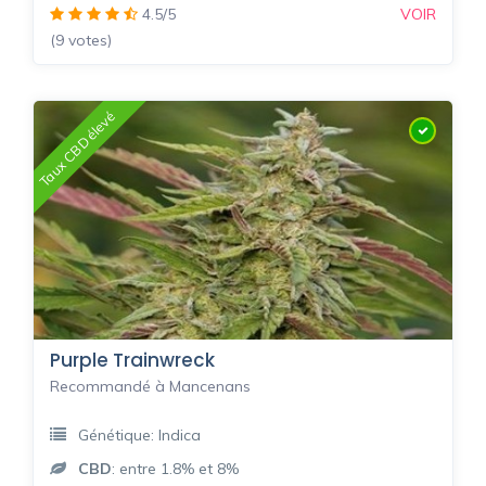
4.5/5
VOIR
(9 votes)
Taux CBD élevé
Purple Trainwreck
Recommandé à Mancenans
Génétique: Indica
CBD
: entre 1.8% et 8%