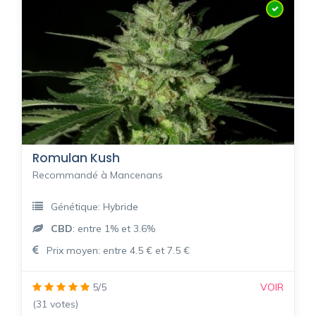
Romulan Kush
Recommandé à Mancenans
Génétique: Hybride
CBD
: entre 1% et 3.6%
Prix moyen: entre 4.5 € et 7.5 €
5/5
VOIR
(31 votes)