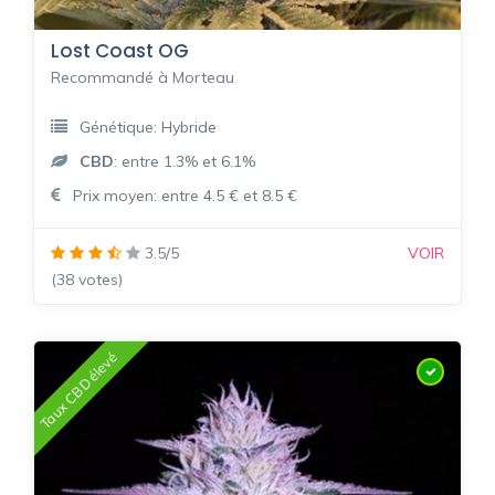
Lost Coast OG
Recommandé à Morteau
Génétique: Hybride
CBD
: entre 1.3% et 6.1%
Prix moyen: entre 4.5 € et 8.5 €
3.5/5
VOIR
(38 votes)
Taux CBD élevé