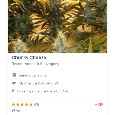
Chunky Cheeze
Recommandé à Sauvagney
Génétique: Indica
CBD
: entre 0.8% et 6.2%
Prix moyen: entre 6 € et 11.5 €
5/5
VOIR
(5 votes)