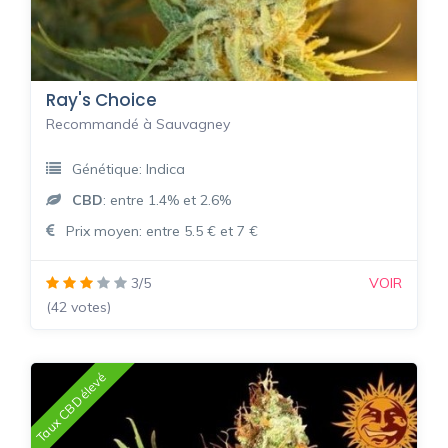
Ray's Choice
Recommandé à Sauvagney
Génétique: Indica
CBD
: entre 1.4% et 2.6%
Prix moyen: entre 5.5 € et 7 €
3/5
VOIR
(42 votes)
Taux CBD élevé