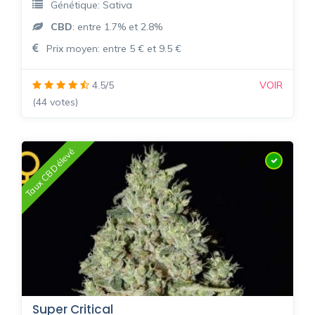
Génétique: Sativa
CBD
: entre 1.7% et 2.8%
Prix moyen: entre 5 € et 9.5 €
4.5/5
VOIR
(44 votes)
Taux CBD élevé
Super Critical