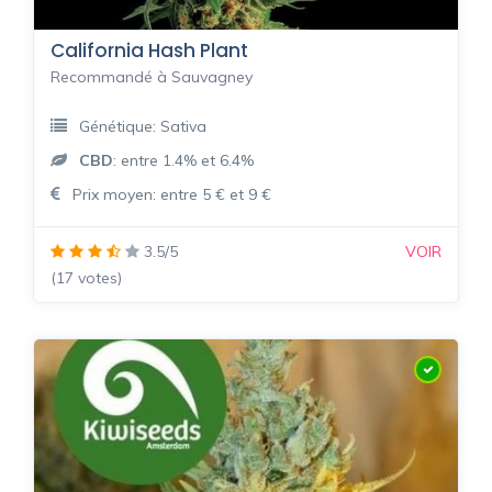
California Hash Plant
Recommandé à Sauvagney
Génétique: Sativa
CBD
: entre 1.4% et 6.4%
Prix moyen: entre 5 € et 9 €
3.5/5
VOIR
(17 votes)