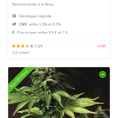
Recommandé à le Rheu
Génétique: Hybride
CBD
: entre 1.2% et 6.7%
Prix moyen: entre 5.5 € et 7 €
3.5/5
VOIR
(12 votes)
Taux CBD élevé