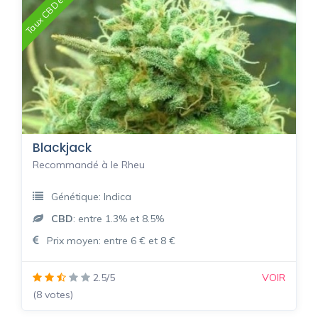
Taux CBD élevé
Blackjack
Recommandé à le Rheu
Génétique: Indica
CBD
: entre 1.3% et 8.5%
Prix moyen: entre 6 € et 8 €
2.5/5
VOIR
(8 votes)