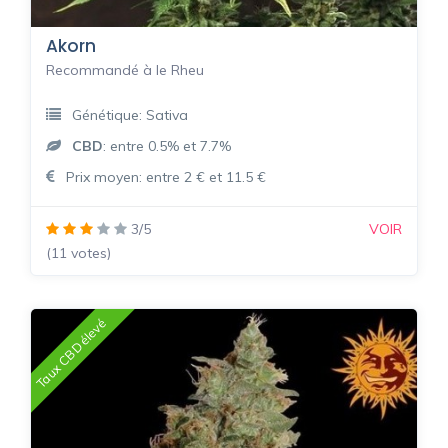
Akorn
Recommandé à le Rheu
Génétique: Sativa
CBD
: entre 0.5% et 7.7%
Prix moyen: entre 2 € et 11.5 €
3/5
VOIR
(11 votes)
Taux CBD élevé