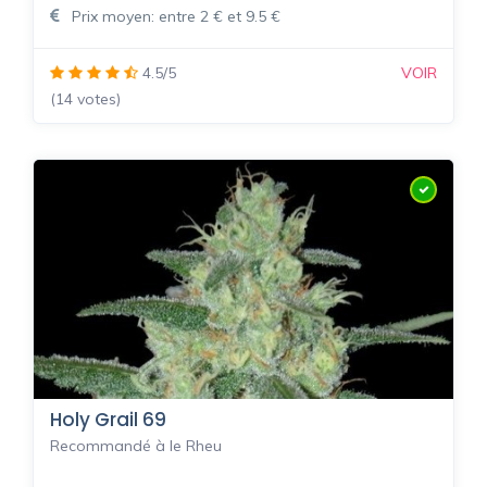
Prix moyen: entre 2 € et 9.5 €
4.5/5
VOIR
(14 votes)
Holy Grail 69
Recommandé à le Rheu