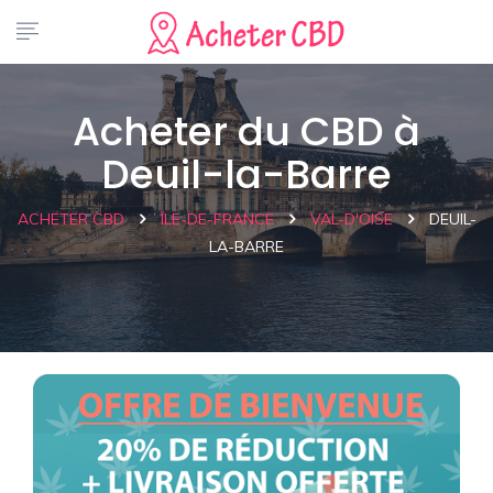
Acheter du CBD à
Deuil-la-Barre
ACHETER CBD
ÎLE-DE-FRANCE
VAL-D'OISE
DEUIL-
LA-BARRE