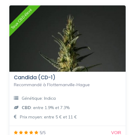
Taux CBD élevé
Candida (CD-1)
Recommandé à Flottemanville-Hague
Génétique: Indica
CBD
: entre 1.9% et 7.3%
Prix moyen: entre 5 € et 11 €
5/5
VOIR