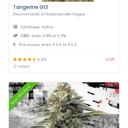
Tangerine G13
Recommandé à Flottemanville-Hague
Génétique: Indica
CBD
: entre 0.9% et 5.3%
Prix moyen: entre 5.5 € et 9.5 €
4.5/5
VOIR
(7 votes)
Taux CBD élevé