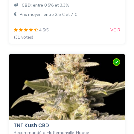
CBD
: entre 0.5% et 3.3%
Prix moyen: entre 2.5 € et 7 €
4.5/5
VOIR
(31 votes)
TNT Kush CBD
Recommandé à Flottemanville-Hague