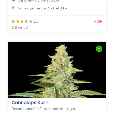
CBD
: entre 1.6% et 3.1%
Prix moyen: entre 2.5 € et 11 €
3/5
VOIR
(19 votes)
Cannalope Kush
Recommandé à Flottemanville-Hague