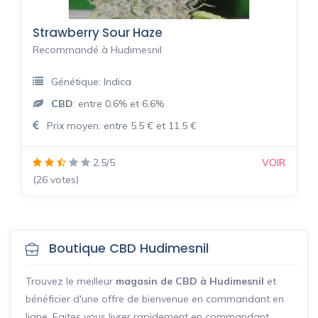
Strawberry Sour Haze
Recommandé à Hudimesnil
Génétique: Indica
CBD
: entre 0.6% et 6.6%
Prix moyen: entre 5.5 € et 11.5 €
2.5/5
VOIR
(26 votes)
Boutique CBD Hudimesnil
Trouvez le meilleur
magasin de CBD à Hudimesnil
et
bénéficier d'une offre de bienvenue en commandant en
ligne. Faites vous livrer rapidement en commandant