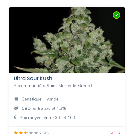
Ultra Sour Kush
Recommandé à Saint-Martin-le-Gréard
Génétique: Hybride
CBD
: entre 2% et 4.3%
Prix moyen: entre 3 € et 10 €
2.5/5
VOIR