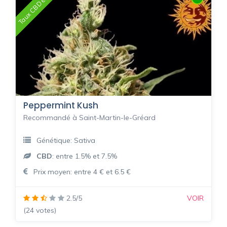
Taux CBD élevé
Peppermint Kush
Recommandé à Saint-Martin-le-Gréard
Génétique: Sativa
CBD
: entre 1.5% et 7.5%
Prix moyen: entre 4 € et 6.5 €
2.5/5
VOIR
(24 votes)