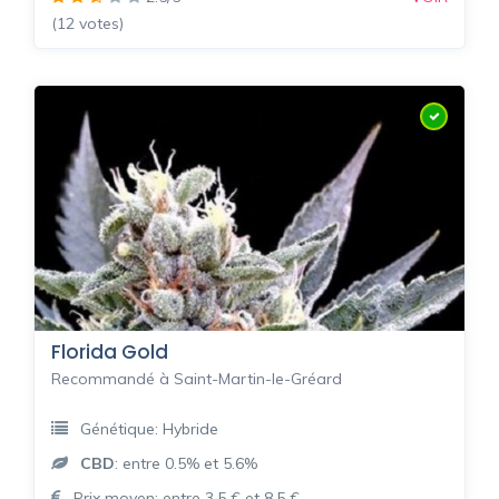
(12 votes)
Florida Gold
Recommandé à Saint-Martin-le-Gréard
Génétique: Hybride
CBD
: entre 0.5% et 5.6%
Prix moyen: entre 3.5 € et 8.5 €