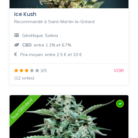
Ice Kush
Recommandé à Saint-Martin-le-Gréard
Génétique: Sativa
CBD
: entre 1.1% et 6.7%
Prix moyen: entre 2.5 € et 10 €
3/5
VOIR
(12 votes)
Taux CBD élevé