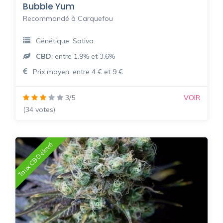
Bubble Yum
Recommandé à Carquefou
Génétique: Sativa
CBD
: entre 1.9% et 3.6%
Prix moyen: entre 4 € et 9 €
3/5
VOIR
(34 votes)
Taux CBD élevé