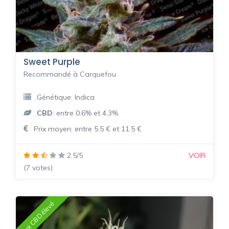
Sweet Purple
Recommandé à Carquefou
Génétique: Indica
CBD
: entre 0.6% et 4.3%
Prix moyen: entre 5.5 € et 11.5 €
2.5/5
VOIR
(7 votes)
Taux CBD élevé