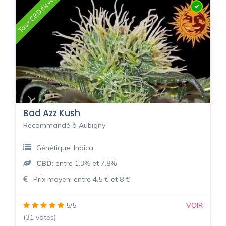
Taux CBD élevé
Bad Azz Kush
Recommandé à Aubigny
Génétique: Indica
CBD
: entre 1.3% et 7.8%
Prix moyen: entre 4.5 € et 8 €
5/5
VOIR
(31 votes)