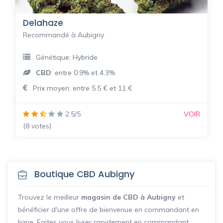
Delahaze
Recommandé à Aubigny
Génétique: Hybride
CBD
: entre 0.9% et 4.3%
Prix moyen: entre 5.5 € et 11 €
2.5/5
VOIR
(8 votes)
Boutique CBD Aubigny
Trouvez le meilleur
magasin de CBD à Aubigny
et
bénéficier d'une offre de bienvenue en commandant en
ligne. Faites vous livrer rapidement en commandant