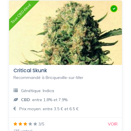
Taux CBD élevé
Critical Skunk
Recommandé à Bricqueville-sur-Mer
Génétique: Indica
CBD
: entre 1.8% et 7.9%
Prix moyen: entre 3.5 € et 6.5 €
3/5
VOIR
(35 votes)