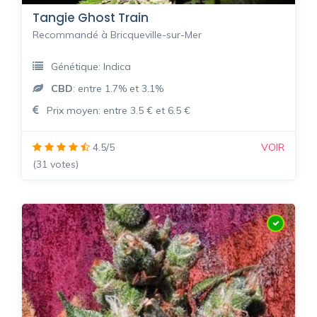
Tangie Ghost Train
Recommandé à Bricqueville-sur-Mer
Génétique: Indica
CBD
: entre 1.7% et 3.1%
Prix moyen: entre 3.5 € et 6.5 €
4.5/5
VOIR
(31 votes)