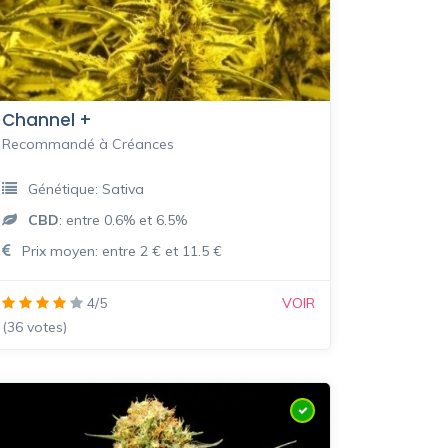
Channel +
Recommandé à Créances
Génétique: Sativa
CBD
: entre 0.6% et 6.5%
Prix moyen: entre 2 € et 11.5 €
4/5
VOIR
(36 votes)