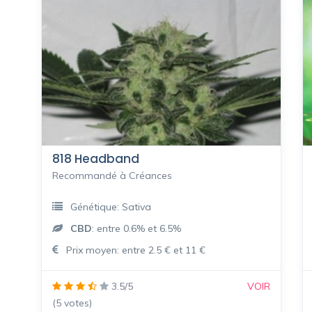
818 Headband
Recommandé à Créances
Génétique: Sativa
CBD
: entre 0.6% et 6.5%
Prix moyen: entre 2.5 € et 11 €
3.5/5
VOIR
(5 votes)