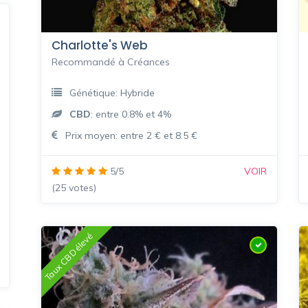
Charlotte's Web
Recommandé à Créances
Génétique: Hybride
CBD
: entre 0.8% et 4%
Prix moyen: entre 2 € et 8.5 €
5/5
VOIR
(25 votes)
Taux CBD élevé