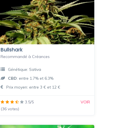
Bullshark
Recommandé à Créances
Génétique: Sativa
CBD
: entre 1.7% et 6.3%
Prix moyen: entre 3 € et 12 €
3.5/5
VOIR
(36 votes)