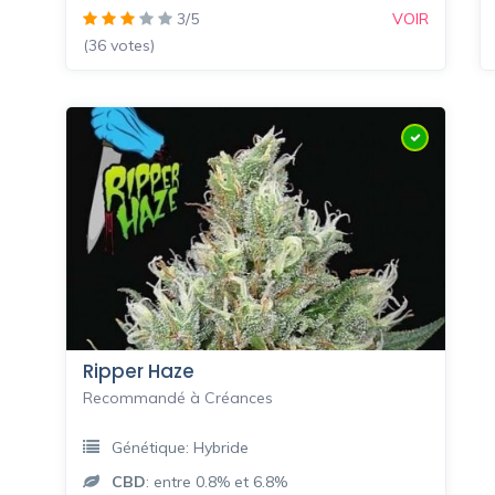
3/5
VOIR
(36 votes)
Ripper Haze
Recommandé à Créances
Génétique: Hybride
CBD
: entre 0.8% et 6.8%