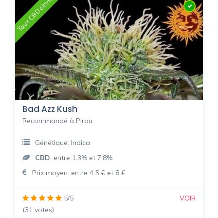
Taux CBD élevé
Bad Azz Kush
Recommandé à Pirou
Génétique: Indica
CBD
: entre 1.3% et 7.8%
Prix moyen: entre 4.5 € et 8 €
5/5
VOIR
(31 votes)