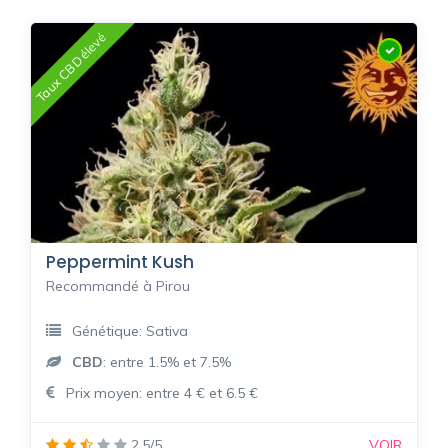
Taux CBD élevé
Peppermint Kush
Recommandé à Pirou
Génétique: Sativa
CBD
: entre 1.5% et 7.5%
Prix moyen: entre 4 € et 6.5 €
2.5/5
VOIR