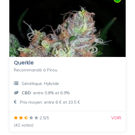
Querkle
Recommandé à Pirou
Génétique: Hybride
CBD
: entre 0.8% et 6.9%
Prix moyen: entre 6 € et 10.5 €
2.5/5
VOIR
(41 votes)