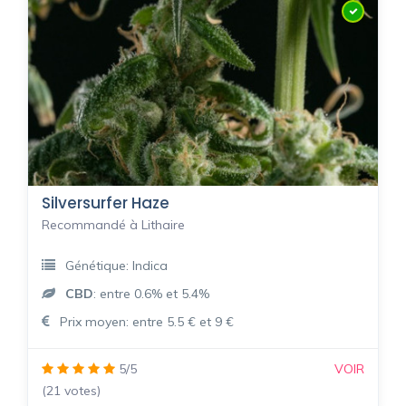
Silversurfer Haze
Recommandé à Lithaire
Génétique: Indica
CBD
: entre 0.6% et 5.4%
Prix moyen: entre 5.5 € et 9 €
5/5
VOIR
(21 votes)