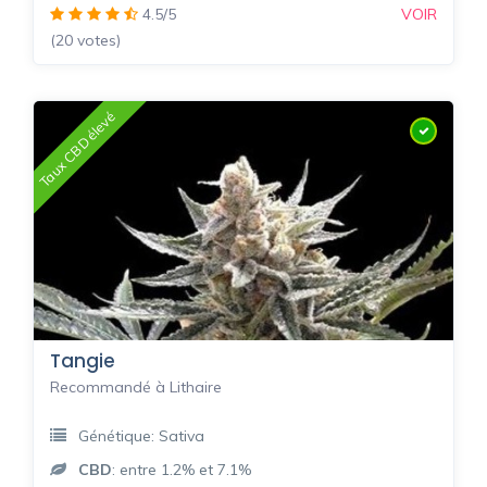
4.5/5
VOIR
(20 votes)
Taux CBD élevé
Tangie
Recommandé à Lithaire
Génétique: Sativa
CBD
: entre 1.2% et 7.1%