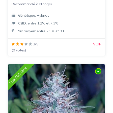
Recommandé à Nicorps
Génétique: Hybride
CBD
: entre 1.2% et 7.3%
Prix moyen: entre 2.5 € et 9 €
3/5
VOIR
(0 votes)
Taux CBD élevé