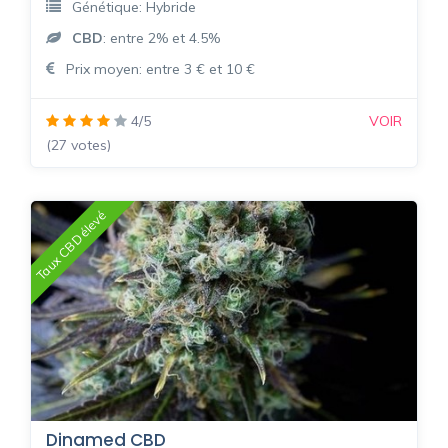
Génétique: Hybride
CBD
: entre 2% et 4.5%
Prix moyen: entre 3 € et 10 €
4/5
VOIR
(27 votes)
Taux CBD élevé
Dinamed CBD