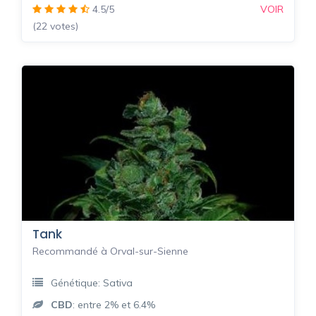
4.5/5
VOIR
(22 votes)
Tank
Recommandé à Orval-sur-Sienne
Génétique: Sativa
CBD
: entre 2% et 6.4%