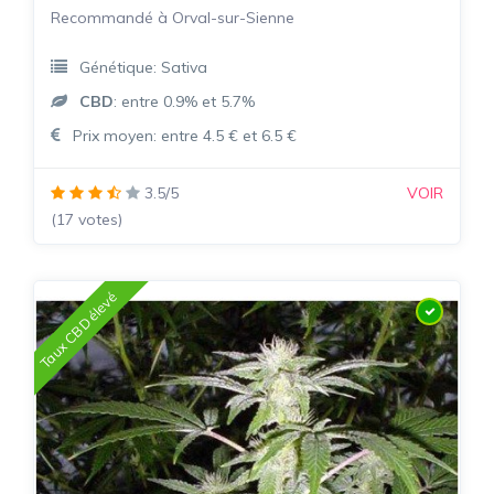
Recommandé à Orval-sur-Sienne
Génétique: Sativa
CBD
: entre 0.9% et 5.7%
Prix moyen: entre 4.5 € et 6.5 €
3.5/5
VOIR
(17 votes)
Taux CBD élevé